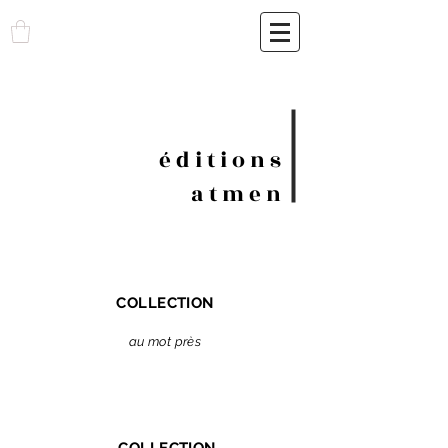
é d i t i o n s
a t m e n
COLLECTION
au mot près