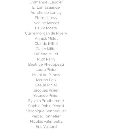
Emmanuel Laugier
E. Lamassiaude
Aurélie de Lanlay
Florent Levy
Nadine Masset
Laura Moaté
Claire Morgan de Rivery
Annick Millet
Claude Millet
Claire Millet
Hélène Millet
Ruth Parry
Béatrice Phelippeau
Laura Pinier
Mathilde Pithois
Marion Poix
Gaëlle Pinier
Jacques Pinier
Yolande Pinier
Sylvain Prudhomme
Sophie Robin Revest
Véronique Sénnequier
Pascal Tonnelier
Nicolas Vatimbella
Eric Vuillard