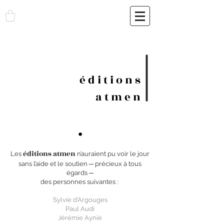
é d i t i o n s
a t m e n
.
éditions atmen
Les
n’auraient pu voir le jour
sans l’aide et le soutien ─ précieux à tous
égards
─
des personnes suivantes :
Sylvie d’Argouges
Paul Audi
Jérémie Aynié