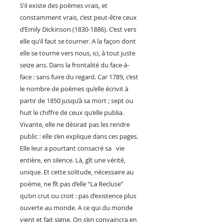
S’il existe des poèmes vrais, et
constamment vrais, c’est peut-être ceux
d’Emily Dickinson (1830-1886). C’est vers
elle qu’il faut se tourner. A la façon dont
elle se tourne vers nous, ici, à tout juste
seize ans. Dans la frontalité du face-à-
face : sans fuire du regard. Car 1789, c’est
le nombre de poèmes qu’elle écrivit à
partir de 1850 jusqu’à sa mort ; sept ou
huit le chiffre de ceux qu’elle publia.
Vivante, elle ne désirait pas les rendre
public : elle s’en explique dans ces pages.
Elle leur a pourtant consacré sa vie
entière, en silence. Là, gît une vérité,
unique. Et cette solitude, nécessaire au
poème, ne fît pas d’elle “La Recluse”
qu’on crut ou croit : pas d’existence plus
ouverte au monde. A ce qui du monde
vient et fait signe. On s’en convaincra en