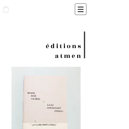
é d i t i o n s
a t m e n